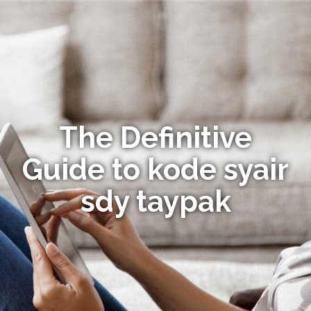
The Definitive
Guide to kode syair
sdy taypak