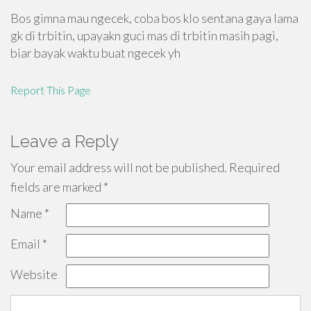
Bos gimna mau ngecek, coba bos klo sentana gaya lama
gk di trbitin, upayakn guci mas di trbitin masih pagi,
biar bayak waktu buat ngecek yh
Report This Page
Leave a Reply
Your email address will not be published.
Required
fields are marked
*
Name
*
Email
*
Website